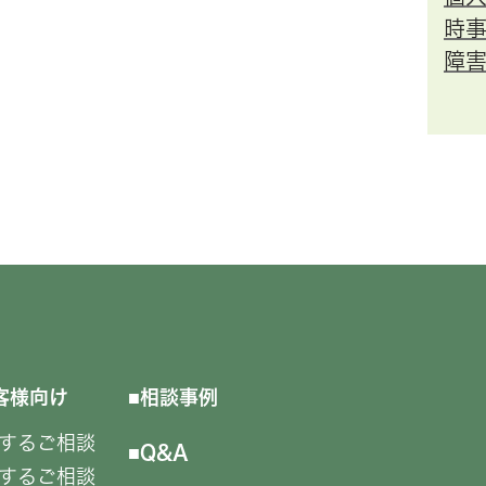
時
障
客様向け
相談事例
するご相談
Q&A
するご相談