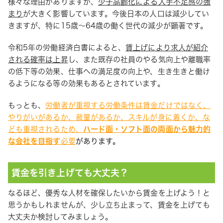
様々な理由がありますが、
少子高齢化による人手不足感の強
まり
が大きく影響しています。今後日本の人口は減少してい
きますが、特に15歳～64歳の働く世代の減少が顕著です。
令和5年の労働経済白書によると、
賃上げにより求人が紹介
される確率は上昇
し、また既存の社員のやる気向上や離職率
の低下等の効果、仕事への満足度の向上や、生き生きと働け
るようになる等の効果もあるとされています。
もっとも、
労働者が重視する労働条件は賃金だけではなく、
やりがいがあるか、裁量があるか、スキルが身に着くか、な
ども重視されるため、
ハード面・ソフト面の両面から魅力的
な会社を目指す
必要
があります。
賃金を引き上げても大丈夫？
なるほど、優秀な人材を確保したいから賃金を上げよう！と
思うかもしれませんが、少し立ち止まって、賃金を上げても
大丈夫か検討してみましょう。